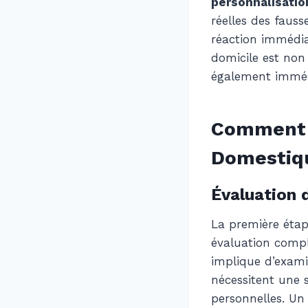
personnalisatio
réelles des fauss
réaction immédiat
domicile est non
également immédi
Comment 
Domestiq
Évaluation 
La première éta
évaluation complè
implique d’examin
nécessitent une 
personnelles. U