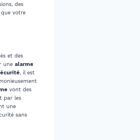
sions, des
 que votre
tés et des
ur une
alarme
écurité
, il est
harmonieusement
rme
vont des
t par les
nt une
curité sans