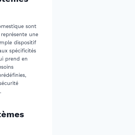
omestique sont
 représente une
mple dispositif
ux spécificités
ui prend en
esoins
rédéfinies,
sécurité
.
stèmes