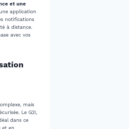
nce et une
une application
s notifications
té à distance.
hase avec vos
sation
complexe, mais
curisée. Le G2I,
déal dans ce
 et en