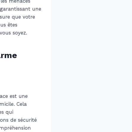
r les menaces
 garantissant une
ssure que votre
us êtes
vous soyez.
arme
ace est une
icile. Cela
es qui
ons de sécurité
mpréhension