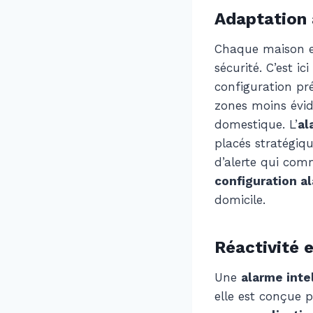
Adaptation 
Chaque maison es
sécurité. C’est ic
configuration pr
zones moins évide
domestique. L’
al
placés stratégiq
d’alerte qui com
configuration a
domicile.
Réactivité e
Une
alarme inte
elle est conçue p